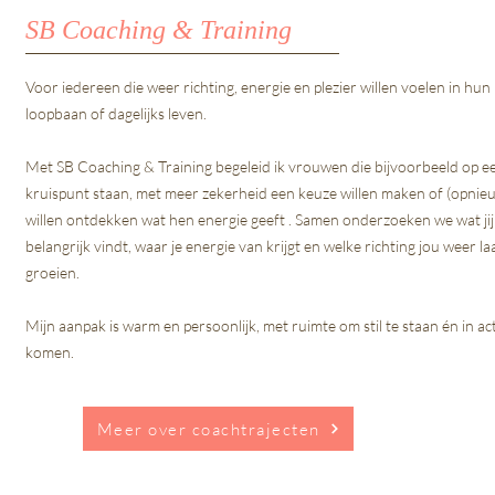
SB Coaching & Training
​Voor iedereen die weer richting, energie en plezier willen voelen in hun
loopbaan of dagelijks leven.
Met SB Coaching & Training begeleid ik vrouwen die bijvoorbeeld op e
kruispunt staan, met meer zekerheid een keuze willen maken of (opnie
willen ontdekken wat hen energie geeft . Samen onderzoeken we wat jij
belangrijk vindt, waar je energie van krijgt en welke richting jou weer la
groeien.
Mijn aanpak is warm en persoonlijk, met ruimte om stil te staan én in ac
komen.
Meer over coachtrajecten