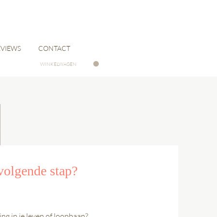
EVIEWS
CONTACT
WINKELWAGEN
volgende stap?
ng in je leven of loopbaan?