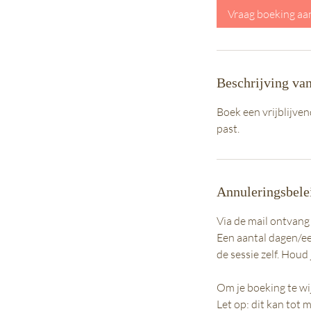
i
Vraag boeking aa
n
.
Beschrijving van
Boek een vrijblijve
past.
Annuleringsbele
Via de mail ontvang
Een aantal dagen/ee
de sessie zelf. Houd
Om je boeking te wi