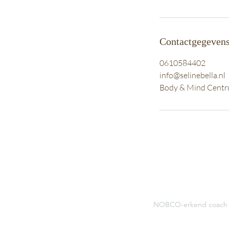
Contactgegeven
0610584402
info@selinebella.nl
Body & Mind Centr
NOBCO-erkend coach | 