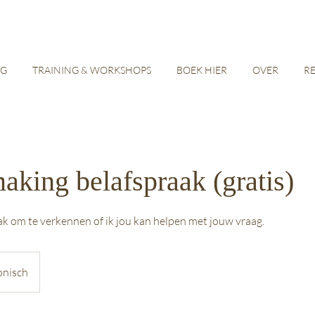
NG
TRAINING & WORKSHOPS
BOEK HIER
OVER
R
king belafspraak (gratis)
aak om te verkennen of ik jou kan helpen met jouw vraag.
onisch