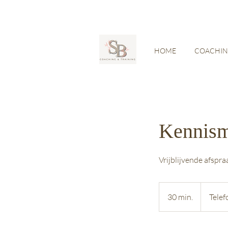
HOME
COACHI
Kennisma
Vrijblijvende afspr
30 min.
3
Telef
0
m